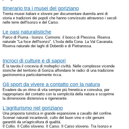
Itinerario tra i musei del goriziano
Trenta musei italiani e sloveni per documentare duemila anni di
storia e tradizioni dei popoli che hanno convissuto attraverso i secoli
nelle terre dell'Isonzo e del Carso.
Le oasi naturalistiche
Parco di Piuma - Isonzo. Cormons: il bosco di Plessiva. Riserva
naturale "La foce dell'Isonzo". L'Isola della Cona. La Val Cavanata.
Riserva naturale dei laghi di Doberdò e di Pietrarossa.
Incroci di culture e di sapori
É la tavola il crocevia di molteplici civiltà. Nelle complesse vicende
storiche del territorio di Gorizia affondano le radici di una tradizione
gastronomica particolarmente ricca.
Gli sport da vivere a contatto con la natura
Evadere da un ritmo di vita sempre più frenetica e convulsa, per
riappropriarsi del contatto con la semplicità della natura e scoprirne
la dimensione distensiva e rigenerante.
L'agriturismo nel goriziano
Una proposta turistica in grande espansione a cavallo del confine.
Scenari naturali incantevoli, culto del buon vino e cibi genuini
garantiti da un'agricoltura di qualità.
Il Collio. Il Collio sloveno. Il Carso. Il Carso sloveno. Tra Isonzo e