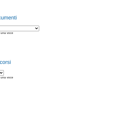
umenti
i una voce
corsi
i una voce