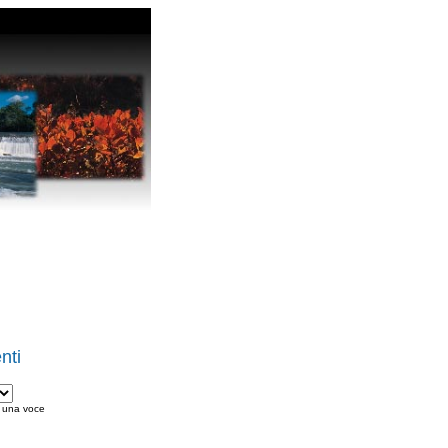
nti
i una voce