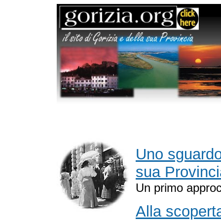
Uno sguardo 
sua Provinci
Un primo approcci
Alla scoperta