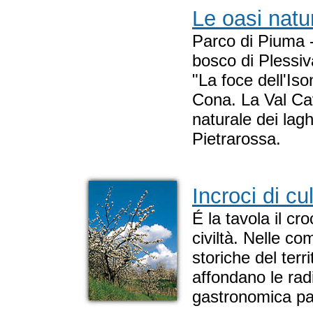
Le oasi natur
Parco di Piuma -
bosco di Plessiv
"La foce dell'Iso
Cona. La Val Ca
naturale dei lagh
Pietrarossa.
Incroci di cu
É la tavola il cro
civiltà. Nelle c
storiche del terri
affondano le radi
gastronomica par