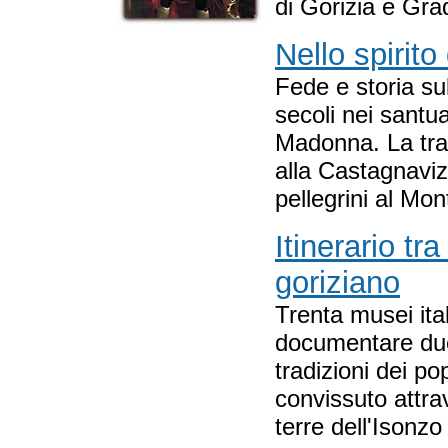
di Gorizia e Gra
Nello spirito
Fede e storia sul
secoli nei santua
Madonna. La tra
alla Castagnavizz
pellegrini al Mo
Itinerario tr
goriziano
Trenta musei ital
documentare duem
tradizioni dei p
convissuto attrav
terre dell'Isonzo